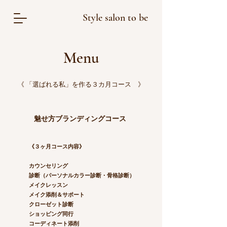
Style salon to be
Menu
《 「​選ばれる私」を作る３カ月コース 》
魅せ方ブランディングコース
《３ヶ月コース内容》
カウンセリング
診断（パーソナルカラー診断・骨格診断）
メイクレッスン
メイク添削＆サポート
クローゼット診断
ショッピング同行
コーディネート添削